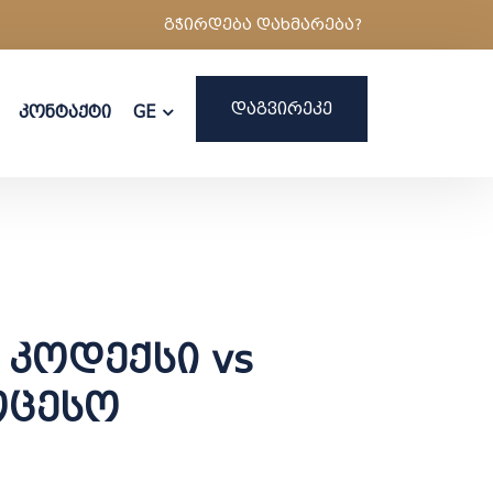
გჭირდება დახმარება?
ᲓᲐᲒᲕᲘᲠᲔᲙᲔ
კონტაქტი
GE
კოდექსი vs
ოცესო