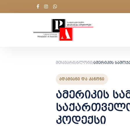
მთავარი
/
ბლოგი
/
ᲐᲓᲐᲛᲘᲐᲜᲘ ᲓᲐ ᲙᲐᲜᲝᲜᲘ
ამერიკის ს
საქართველო
კოდექსი