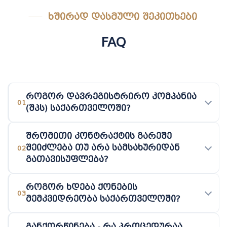
ᲮᲨᲘᲠᲐᲓ ᲓᲐᲡᲛᲣᲚᲘ ᲨᲔᲙᲘᲗᲮᲔᲑᲘ
FAQ
როგორ დავრეგისტრირო კომპანია
01
(შპს) საქართველოში?
შრომითი კონტრაქტის გარეშე
შეიძლება თუ არა სამსახურიდან
02
გათავისუფლება?
როგორ ხდება ქონების
03
მემკვიდრეობა საქართველოში?
განქორწინება - რა პროცედურაა