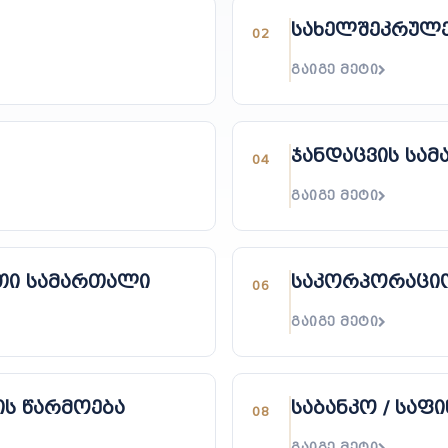
სახელშეკრულ
02
ᲒᲐᲘᲒᲔ ᲛᲔᲢᲘ
ჯანდაცვის სა
04
ᲒᲐᲘᲒᲔ ᲛᲔᲢᲘ
ითი სამართალი
საკორპორაცი
06
ᲒᲐᲘᲒᲔ ᲛᲔᲢᲘ
ის წარმოება
საბანკო / საფ
08
ᲒᲐᲘᲒᲔ ᲛᲔᲢᲘ