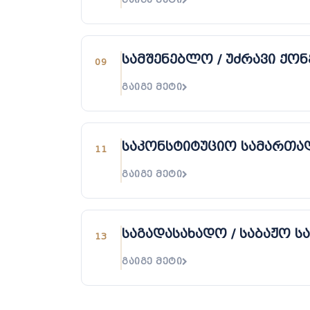
სამშენებლო / უძრავი ქო
09
ᲒᲐᲘᲒᲔ ᲛᲔᲢᲘ
საკონსტიტუციო სამართა
11
ᲒᲐᲘᲒᲔ ᲛᲔᲢᲘ
საგადასახადო / საბაჟო 
13
ᲒᲐᲘᲒᲔ ᲛᲔᲢᲘ