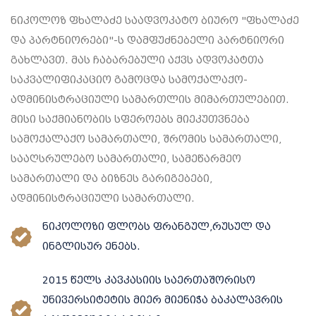
ადმინისტრაციულ ორგანოსა და
ნიკოლოზ ფხალაძე საადვოკატო ბიურო "ფხალაძე
კონსულტაციები,
სასამართლოში
და პარტნიორები"-ს დამფუძნებელი პარტნიორი
მოლაპარაკების წარმოება,
მემკვიდრეობით დავებთან
გახლავთ. მას ჩაბარებული აქვს ადვოკატთა
ადმინისტრაციულ ორგანოებსა
დაკავშირებით სასამართლოში
საკვალიფიკაციო გამოცდა სამოქალაქო-
და სასამართლოში
წარმომადგენლობა
ადმინისტრაციული სამართლის მიმართულებით.
წარმომადგენლობა
მისი საქმიანობის სფეროებს მიეკუთვნება
საკორპორაციო სამართლის
ᲒᲐᲘᲒᲔ ᲛᲔᲢᲘ
სამოქალაქო სამართალი, შრომის სამართალი,
სხვადასხვა საკითხებზე/დავებზე
სააღსრულებო სამართალი, სამეწარმეო
ᲒᲐᲘᲒᲔ ᲛᲔᲢᲘ
სამართალი და ბიზნეს გარიგებები,
ადმინისტრაციული სამართალი.
ნიკოლოზი ფლობს ფრანგულ,რუსულ და
ინგლისურ ენებს.
2015 წელს კავკასიის საერთაშორისო
უნივერსიტეტის მიერ მიენიჭა ბაკალავრის