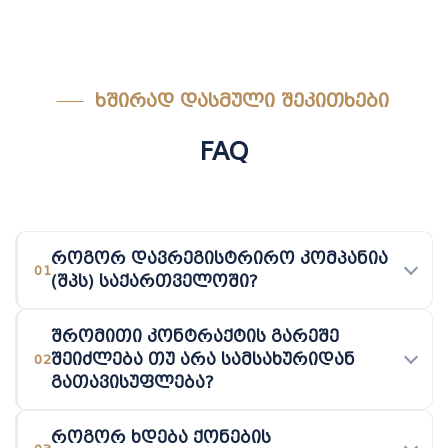
ᲮᲨᲘᲠᲐᲓ ᲓᲐᲡᲛᲣᲚᲘ ᲨᲔᲙᲘᲗᲮᲔᲑᲘ
FAQ
როგორ დავრეგისტრირო კომპანია
01
(შპს) საქართველოში?
შრომითი კონტრაქტის გარეშე
შეიძლება თუ არა სამსახურიდან
02
გათავისუფლება?
როგორ ხდება ქონების