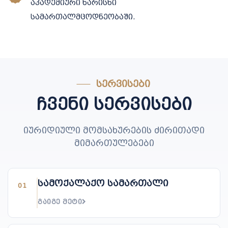
აკადემიური ხარისხი
სამართალმცოდნეობაში.
ᲡᲔᲠᲕᲘᲡᲔᲑᲘ
ჩვენი სერვისები
იურიდიული მომსახურების ძირითადი
მიმართულებები
სამოქალაქო სამართალი
01
ᲒᲐᲘᲒᲔ ᲛᲔᲢᲘ